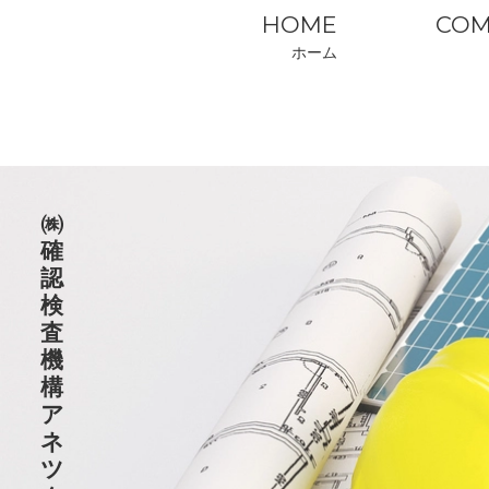
HOME
COM
ホーム
㈱
確
認
検
査
機
構
ア
ネ
ツ