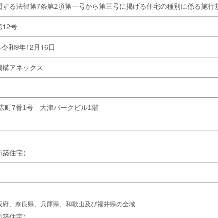
関する法律第7条第2項第一号から第三号に掲げる住宅の種別に係る施行
12号
ら令和9年12月16日
機構アネックス
市末広町7番1号 大津パークビル1階
新築住宅）
阪府、奈良県、兵庫県、和歌山及び福井県の全域
新築住宅）