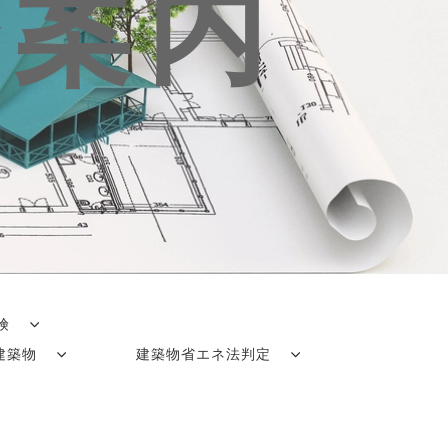
務案内
保険
素建築物
建築物省エネ法判定