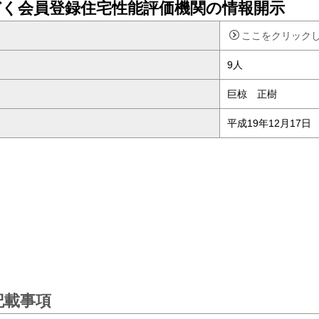
づく会員登録住宅性能評価機関の情報開示
ここをクリック
9
人
巨椋 正樹
平成1
9年12月17日
記載事項